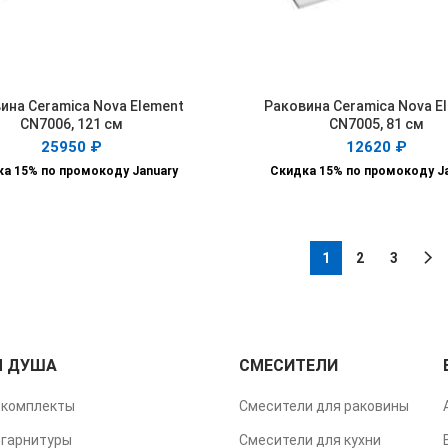
ина Ceramica Nova Element
Раковина Ceramica Nova E
В КОРЗИНУ
В КОРЗИНУ
CN7006, 121 см
CN7005, 81 см
25950
₽
12620
₽
а 15% по промокоду January
Скидка 15% по промокоду J
1
2
3
Я ДУША
СМЕСИТЕЛИ
комплекты
Смесители для раковины
гарнитуры
Смесители для кухни