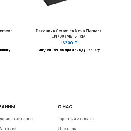
lement
Раковина Ceramica Nova Element
В КОРЗИНУ
CN7001MB, 61 см
16390
₽
anuary
Скидка 15% по промокоду January
ВАННЫ
О НАС
Акриловые ванны
Гарантия и оплата
Ванны из
Доставка