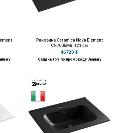
lement
Раковина Ceramica Nova Element
В КОРЗИНУ
CN7006MB, 121 см
46720
₽
anuary
Скидка 15% по промокоду January