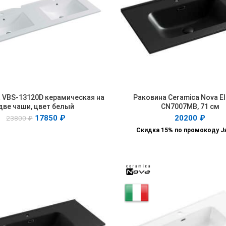
 VBS-13120D керамическая на
Раковина Ceramica Nova E
ПОДРОБНЕЕ
В КОРЗИНУ
две чаши, цвет белый
CN7007MB, 71 см
17850
₽
20200
₽
23800
₽
Скидка 15% по промокоду J