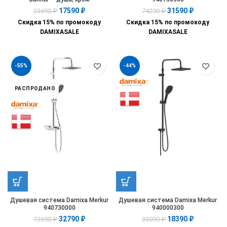
17590
₽
31590
₽
23690
₽
74290
₽
Скидка 15% по промокоду
Скидка 15% по промокоду
DAMIXASALE
DAMIXASALE
-55%
-44%
РАСПРОДАНО
Душевая система Damixa Merkur
Душевая система Damixa Merkur
940730000
940000300
32790
₽
18390
₽
72690
₽
33090
₽