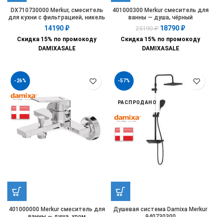
DX710730000 Merkur, смеситель
401000300 Merkur смеситель для
для кухни с фильтрацией, никель
ванны — душа, чёрный
14190
₽
18790
₽
25190
₽
Скидка 15% по промокоду
Скидка 15% по промокоду
DAMIXASALE
DAMIXASALE
-26%
-57%
РАСПРОДАНО
401000000 Merkur смеситель для
Душевая система Damixa Merkur
ванны — душа, хром
940730300