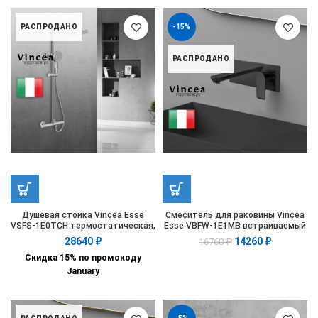
РАСПРОДАНО
-15%
РАСПРОДАНО
Душевая стойка Vincea Esse
Смеситель для раковины Vincea
VSFS-1E0TCH термостатическая,
Esse VBFW-1E1MB встраиваемый
хром
однорычажный, черный
28640
₽
14260
₽
16760
₽
Скидка 15% по промокоду
January