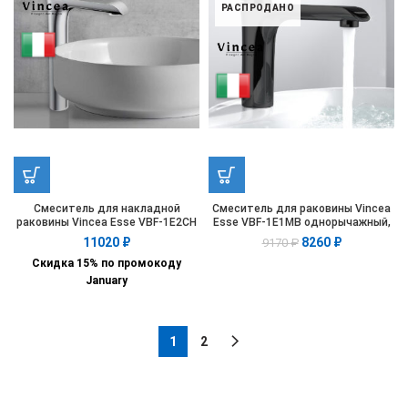
РАСПРОДАНО
Смеситель для накладной
Смеситель для раковины Vincea
раковины Vincea Esse VBF-1E2CH
Esse VBF-1E1MB однорычажный,
однорычажный, хром
черный
11020
₽
8260
₽
9170
₽
Скидка 15% по промокоду
January
1
2