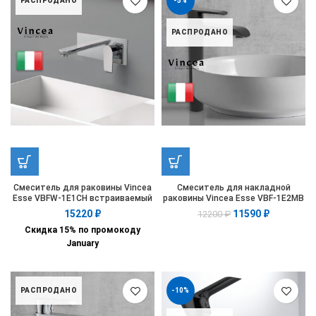
РАСПРОДАНО
-5%
РАСПРОДАНО
Смеситель для раковины Vincea
Смеситель для накладной
Esse VBFW-1E1CH встраиваемый
раковины Vincea Esse VBF-1E2MB
однорычажный, хром
однорычажный, черный
15220
₽
11590
₽
12200
₽
Скидка 15% по промокоду
January
РАСПРОДАНО
-10%