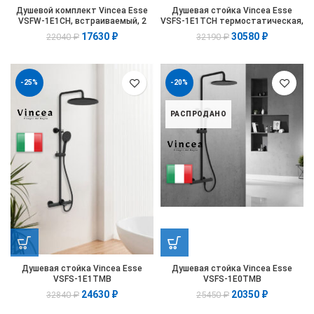
Душевой комплект Vincea Esse
Душевая стойка Vincea Esse
VSFW-1E1CH, встраиваемый, 2
VSFS-1E1TCH термостатическая,
режима, ограничитель давления
хром
17630
₽
30580
₽
22040
₽
32190
₽
Hi Box, хром
-25%
-20%
РАСПРОДАНО
Душевая стойка Vincea Esse
Душевая стойка Vincea Esse
VSFS-1E1TMB
VSFS-1E0TMB
термостатическая, черный
термостатическая, черный
24630
₽
20350
₽
32840
₽
25450
₽