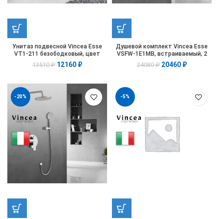
Унитаз подвесной Vincea Esse
Душевой комплект Vincea Esse
VT1-211 безободковый, цвет
VSFW-1E1MB, встраиваемый, 2
белый, ультратонкое soft-close
режима, ограничитель давления
12160
₽
20460
₽
13510
₽
24080
₽
сиденье
Hi Box, черный
-20%
-5%