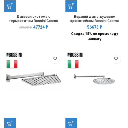
Душевая система с
Верхний душ с душевым
термостатом Bossini Cosmo
кронштейном Bossini Cosmo
L10103.030
H69598I.073
47724
₽
56673
₽
79539
₽
Скидка 15% по промокоду
January