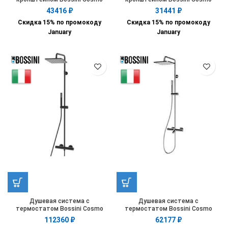
H70596H.073
H70596H.030
43416
₽
31441
₽
Скидка 15% по промокоду
Скидка 15% по промокоду
January
January
Душевая система с
Душевая система с
термостатом Bossini Cosmo
термостатом Bossini Cosmo
L10103.073
L10403.030
112360
₽
62177
₽