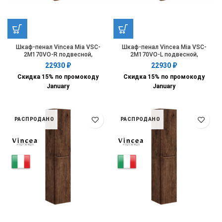
Шкаф-пенал Vincea Mia VSC-
Шкаф-пенал Vincea Mia VSC-
2M170VO-R подвесной,
2M170VO-L подвесной,
1700*350*350, V.Oak, правый
1700*350*350, V.Oak, левый
22930
₽
22930
₽
Скидка 15% по промокоду
Скидка 15% по промокоду
January
January
РАСПРОДАНО
РАСПРОДАНО