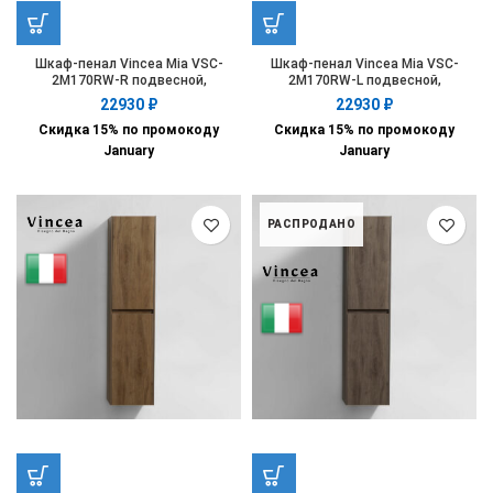
Шкаф-пенал Vincea Mia VSC-
Шкаф-пенал Vincea Mia VSC-
2M170RW-R подвесной,
2M170RW-L подвесной,
1700*350*350, R.Wood, правый
1700*350*350, R.Wood, левый
22930
₽
22930
₽
Скидка 15% по промокоду
Скидка 15% по промокоду
January
January
РАСПРОДАНО