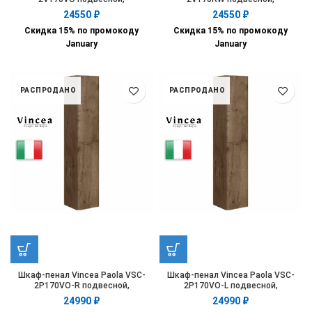
1700*350*350, V.Oak
1700*350*350, R.Wood
24550
₽
24550
₽
Скидка 15% по промокоду
Скидка 15% по промокоду
January
January
РАСПРОДАНО
РАСПРОДАНО
Шкаф-пенал Vincea Paola VSC-
Шкаф-пенал Vincea Paola VSC-
2P170VO-R подвесной,
2P170VO-L подвесной,
1700*350*350, V.Oak, правый
1700*350*350, V.Oak, левый
24990
₽
24990
₽