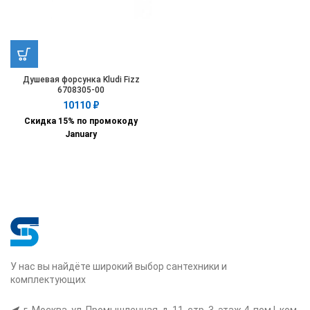
Душевая форсунка Kludi Fizz
6708305-00
10110
₽
Скидка 15% по промокоду
January
У нас вы найдёте широкий выбор сантехники и
комплектующих
г. Москва, ул. Промышленная, д. 11, стр. 3, этаж 4, пом I, ком.