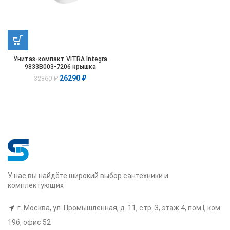
Унитаз-компакт VITRA Integra
9833B003-7206 крышка
микролифт
26290
₽
32860
₽
У нас вы найдёте широкий выбор сантехники и
комплектующих
г. Москва, ул. Промышленная, д. 11, стр. 3, этаж 4, пом I, ком.
19б, офис 52