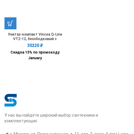
Унитаз-компакт Vincea Q-Line
VT2-12, безободковый с
микролифтом
30220
₽
Скидка 15% по промокоду
January
У нас вы найдёте широкий выбор сантехники и
комплектующих
г. Москва, ул. Промышленная, д. 11, стр. 3, этаж 4, пом I, ком.