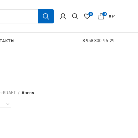
0
0
0
₽
8 958 800-95-29
ТАКТЫ
erKRAFT
Abens