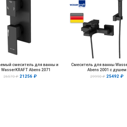
аемый смеситель для ванны и
Смеситель для ванны Wass
В КОРЗИНУ
В КОРЗИНУ
 WasserKRAFT Abens 2071
Abens 2001 с душем
21256
₽
25492
₽
26570
₽
29990
₽