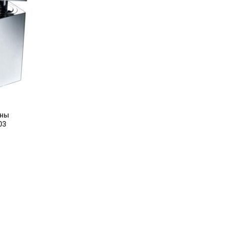
ины
03