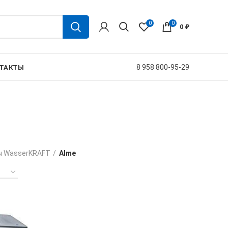
0
0
0
₽
8 958 800-95-29
ТАКТЫ
ы WasserKRAFT
Alme