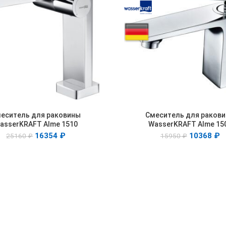
еситель для раковины
Смеситель для раков
В КОРЗИНУ
В КОРЗИНУ
asserKRAFT Alme 1510
WasserKRAFT Alme 15
16354
₽
10368
₽
25160
₽
15950
₽