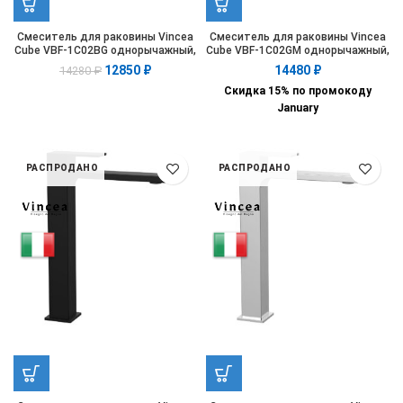
Смеситель для раковины Vincea
Смеситель для раковины Vincea
Cube VBF-1C02BG однорычажный,
Cube VBF-1C02GM однорычажный,
золото матовое
вороненая сталь
12850
₽
14480
₽
14280
₽
Скидка 15% по промокоду
January
РАСПРОДАНО
РАСПРОДАНО