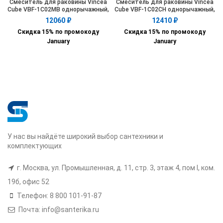
Смеситель для раковины Vincea
Смеситель для раковины Vincea
Cube VBF-1C02MB однорычажный,
Cube VBF-1C02CH однорычажный,
черный
хром
12060
₽
12410
₽
Скидка 15% по промокоду
Скидка 15% по промокоду
January
January
У нас вы найдёте широкий выбор сантехники и
комплектующих
г. Москва, ул. Промышленная, д. 11, стр. 3, этаж 4, пом I, ком.
19б, офис 52
Телефон: 8 800 101-91-87
Почта: info@santerika.ru