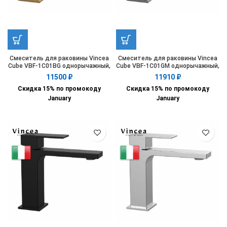
Смеситель для раковины Vincea
Смеситель для раковины Vincea
Cube VBF-1C01BG однорычажный,
Cube VBF-1C01GM однорычажный,
золото матовое
вороненая сталь
11500
₽
11910
₽
Скидка 15% по промокоду
Скидка 15% по промокоду
January
January