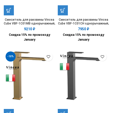
Смеситель для раковины Vincea
Смеситель для раковины Vincea
Cube VBF-1C01MB однорычажный,
Cube VBF-1C01CH однорычажный,
черный матовый
хром
9210
₽
7950
₽
Скидка 15% по промокоду
Скидка 15% по промокоду
January
January
-10%