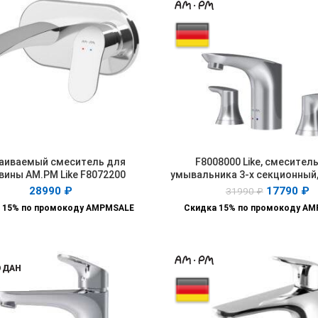
аиваемый смеситель для
F8008000 Like, cмесител
В КОРЗИНУ
В КОРЗИНУ
вины AM.PM Like F8072200
умывальника 3-x секционный,
28990
₽
17790
₽
31990
₽
 15% по промокоду AMPMSALE
Скидка 15% по промокоду A
ОДАН