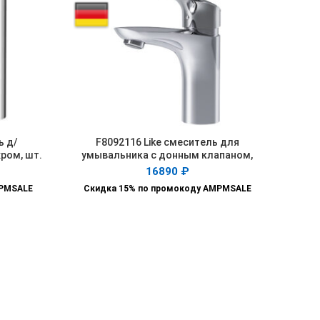
ь д/
F8092116 Like смеситель для
ПОДРОБНЕЕ
ром, шт.
умывальника с донным клапаном,
излив 110 мм, хром, шт
16890
₽
MPMSALE
Скидка 15% по промокоду AMPMSALE