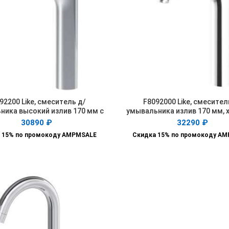
92200 Like, смеситель д/
F8092000 Like, смесител
ПОДРОБНЕЕ
В КОРЗИНУ
ника высокий излив 170 мм с
умывальника излив 170 мм, х
д/к, хром, шт.
30890
₽
32290
₽
 15% по промокоду AMPMSALE
Скидка 15% по промокоду A