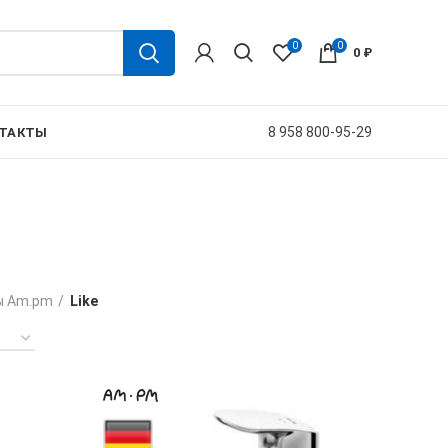
0
0
0
₽
8 958 800-95-29
ТАКТЫ
ы Am.pm
Like