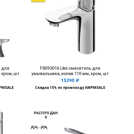
ь для
F8093016 Like смеситель для
В КОРЗИНУ
 хром, шт
умывальника, излив 110 мм, хром, шт
15290
₽
MPMSALE
Скидка 15% по промокоду AMPMSALE
РАСПРОДАН
О