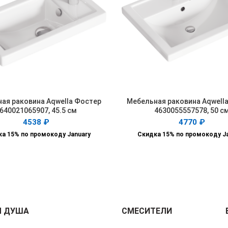
ая раковина Aqwella Фостер
Мебельная раковина Aqwell
В КОРЗИНУ
В КОРЗИНУ
640021065907, 45.5 см
4630055557578, 50 с
4538
₽
4770
₽
а 15% по промокоду January
Скидка 15% по промокоду J
Я ДУША
СМЕСИТЕЛИ