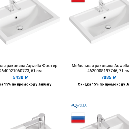
ая раковина Aqwella Фостер
Мебельная раковина Aqwell
В КОРЗИНУ
В КОРЗИНУ
4640021060773, 61 см
4620008197746, 71 с
5430
₽
7085
₽
а 15% по промокоду January
Скидка 15% по промокоду J