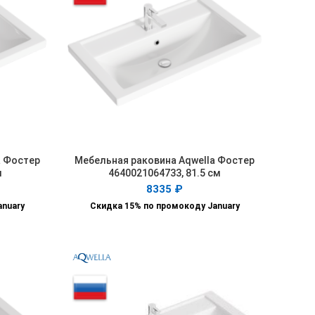
a Фостер
Мебельная раковина Aqwella Фостер
В КОРЗИНУ
м
4640021064733, 81.5 см
8335
₽
anuary
Скидка 15% по промокоду January