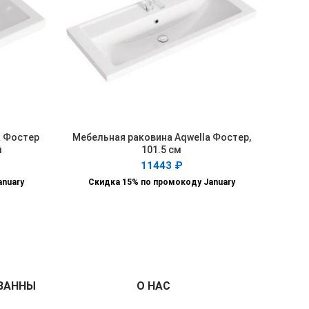
a Фостер
Мебельная раковина Aqwella Фостер,
В КОРЗИНУ
м
101.5 см
11443
₽
anuary
Скидка 15% по промокоду January
ВАННЫ
О НАС