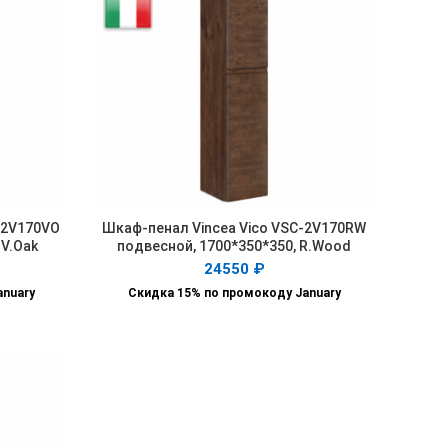
-2V170VO
Шкаф-пенал Vincea Vico VSC-2V170RW
В КОРЗИНУ
 V.Oak
подвесной, 1700*350*350, R.Wood
24550
₽
anuary
Скидка 15% по промокоду January