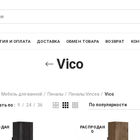
ТИЯ И ОПЛАТА
ДОСТАВКА
ОБМЕН ТОВАРА
ВОЗВРАТ
КОН
Vico
Мебель для ванной
Пеналы
Пеналы Vincea
Vico
ть по
9
24
36
ОДАН
РАСПРОДАН
О