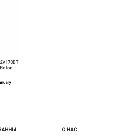
-2V170BT
 Beton
anuary
ВАННЫ
О НАС