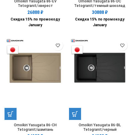
Omoikiri Yasugata 86-EV
Omoikiri Yasugata 86-DC
Tetogranit/эверест
Tetogranit/темный шоколад
26888
₽
30888
₽
Скидка 15% по промокоду
Скидка 15% по промокоду
January
January
Omoikiri Yasugata 86-CH
Omoikiri Yasugata 86-BL
Tetogranit/шампань
Tetogranit/черный