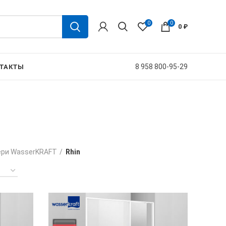
0
0
0
₽
8 958 800-95-29
ТАКТЫ
ри WasserKRAFT
Rhin