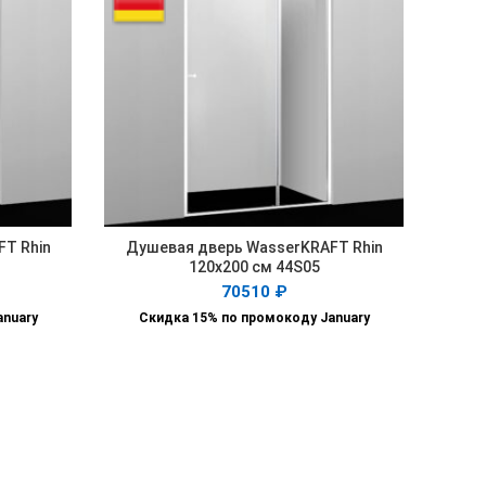
T Rhin
Душевая дверь WasserKRAFT Rhin
В КОРЗИНУ
120х200 см 44S05
70510
₽
anuary
Скидка 15% по промокоду January