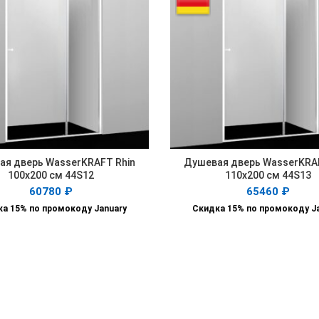
ая дверь WasserKRAFT Rhin
Душевая дверь WasserKRAF
В КОРЗИНУ
В КОРЗИНУ
100х200 см 44S12
110х200 см 44S13
60780
₽
65460
₽
а 15% по промокоду January
Скидка 15% по промокоду J