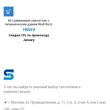
Встраиваемый смеситель с
гигиеническим душем Kludi Bozz
389980576
19550
₽
Скидка 15% по промокоду
January
У нас вы найдёте широкий выбор сантехники и
комплектующих
г. Москва, ул. Промышленная, д. 11, стр. 3, этаж 4, пом I, ком.
19б, офис 52