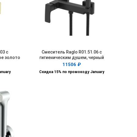
03 с
Смеситель Raglo R01.51.06 с
В КОРЗИНУ
ое золото
гигиеническим душем, черный
матовый
11506
₽
anuary
Скидка 15% по промокоду January