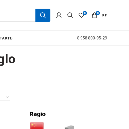
0
0
0
₽
8 958 800-95-29
ТАКТЫ
glo