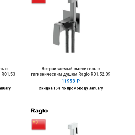
ль с
Встраиваемый смеситель с
В КОРЗИНУ
 R01.53
гигиеническим душем Raglo R01.52.09
11953
₽
anuary
Скидка 15% по промокоду January