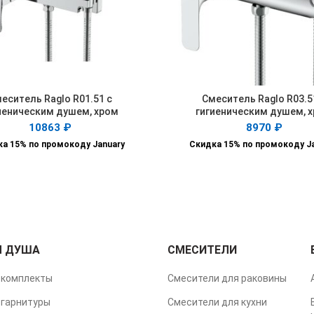
еситель Raglo R01.51 с
Смеситель Raglo R03.5
В КОРЗИНУ
В КОРЗИНУ
иеническим душем, хром
гигиеническим душем, 
10863
₽
8970
₽
а 15% по промокоду January
Скидка 15% по промокоду J
Я ДУША
СМЕСИТЕЛИ
комплекты
Смесители для раковины
гарнитуры
Смесители для кухни