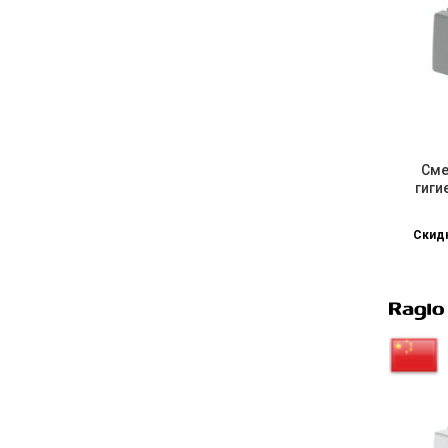
Сме
гиги
Скидк