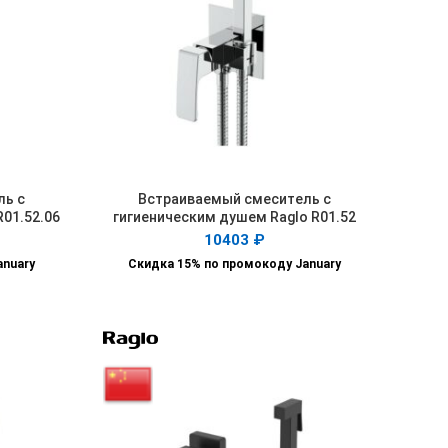
ль с
Встраиваемый смеситель с
В КОРЗИНУ
R01.52.06
гигиеническим душем Raglo R01.52
10403
₽
anuary
Скидка 15% по промокоду January