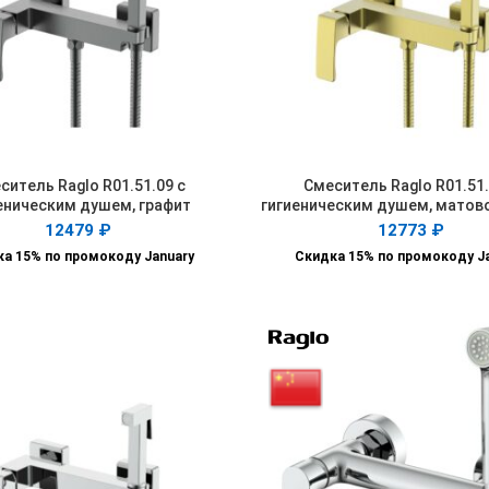
ситель Raglo R01.51.09 с
Смеситель Raglo R01.51.
В КОРЗИНУ
В КОРЗИНУ
еническим душем, графит
гигиеническим душем, матов
12479
₽
12773
₽
а 15% по промокоду January
Скидка 15% по промокоду J