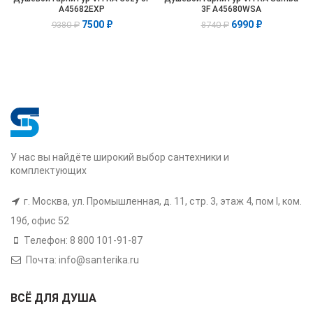
A45682EXP
3F A45680WSA
7500
₽
6990
₽
9380
₽
8740
₽
У нас вы найдёте широкий выбор сантехники и
комплектующих
г. Москва, ул. Промышленная, д. 11, стр. 3, этаж 4, пом I, ком.
19б, офис 52
Телефон: 8 800 101-91-87
Почта: info@santerika.ru
ВСЁ ДЛЯ ДУША