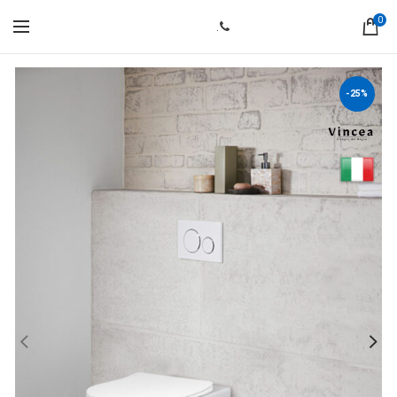
0
.
-25%