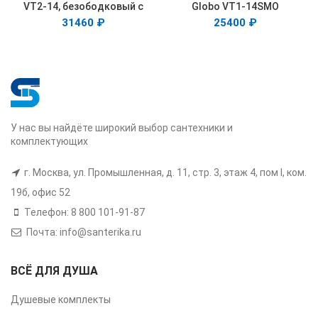
VT2-14, безободковый с
Globo VT1-14SMO
микролифтом
безободковый, цвет океан
31460
₽
25400
₽
мат., ультратонкое сиденье
soft-close
У нас вы найдёте широкий выбор сантехники и
комплектующих
г. Москва, ул. Промышленная, д. 11, стр. 3, этаж 4, пом I, ком.
19б, офис 52
Телефон: 8 800 101-91-87
Почта: info@santerika.ru
ВСЁ ДЛЯ ДУША
Душевые комплекты