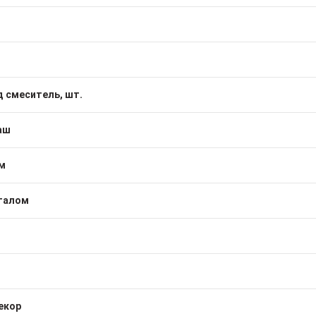
д смеситель, шт.
аш
м
талом
екор