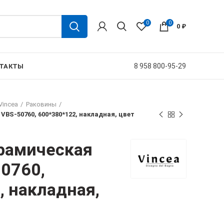
0
0
0
₽
8 958 800-95-29
ТАКТЫ
Vincea
Раковины
VBS-50760, 600*380*122, накладная, цвет
рамическая
50760,
, накладная,