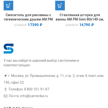
Смеситель для раковины с
Стеклянная шторка для
гигиеническим душем AM.PM
ванны AM.PM Gem 80х140 см,
Gem F90A03022
W90BS-080-140BM
17390
₽
16790
₽
27390
₽
29590
₽
У нас вы найдёте широкий выбор сантехники и
комплектующих
г. Москва, ул. Промышленная, д. 11, стр. 3, этаж 4, пом I, ком.
19б, офис 52
Телефон: 8 800 101-91-87
Почта: info@santerika.ru